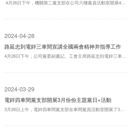
4月26日下午，機關第二黨支部在公司六樓黨員活動室開展4月份主題黨日+活動，學習了習近平總書記關于秦嶺生態環境保護的有關指示精神。支部聯系領導、公司黨委副書記、工會主席路延忠做全國兩會精神宣講和黨紀學習教育輔導。他要求支部全體黨...
2024-04-28
路延忠到電鋅三車間宣講全國兩會精神并指導工作
4月26日下午，公司黨委副書記、工會主席路延忠到電鋅三車間黨支部宣講全國“兩會”精神，公司黨委宣傳部部長、工會副主席沈華陪同，三車間支部黨員及崗位骨干共43人參加了宣講會。路延忠圍繞習近平總書記在全國兩會期間的重要講話精神、政府工作報告、全...
2024-03-29
電鋅四車間黨支部開展3月份份主題黨日+活動
3月26日上午，電鋅四車間黨支部在車間黨員活動室開展了3月份主題黨日+活動。支部全體黨員、預備黨員、積極分子，各工序職工代表共計40余人參會，會議由支部書記主持。會上，集體學習了全國兩會精神；學習了集團公司黨委副書記郭仕龍在黨建暨紀檢工作會...