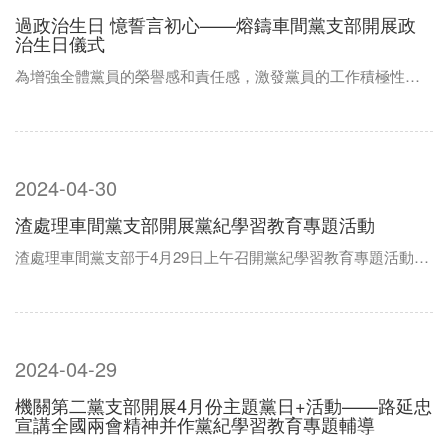
過政治生日 憶誓言初心——熔鑄車間黨支部開展政
治生日儀式
為增強全體黨員的榮譽感和責任感，激發黨員的工作積極性、主動性和創造性，7月1日下午，熔鑄車間黨支部在黨員活動室開展了“黨員過政治生日”主題活動，為4名黨員舉行了集體“慶生”活動。 活動中，...
2024-04-30
渣處理車間黨支部開展黨紀學習教育專題活動
渣處理車間黨支部于4月29日上午召開黨紀學習教育專題活動，車間黨員、積極分子、入黨申請人共計30人參加，活動由支部書記寧天慶主持。會議學習了《集團公司黨委關于開展黨紀學習教育的工作方案》；公司黨委《關于印發公司黨紀學習教育實施方案的通知》。...
2024-04-29
機關第二黨支部開展4月份主題黨日+活動——路延忠
宣講全國兩會精神并作黨紀學習教育專題輔導