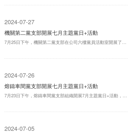
2024-07-27
機關第二黨支部開展七月主題黨日+活動
7月25日下午，機關第二黨支部在公司六樓黨員活動室開展了7月份主題黨日+活動，支部全體黨員、預備黨員、入黨積極分子參加。 會上，學習傳達了習近平總書記對陜西商洛市柞水縣境內一高速公路橋梁發生垮塌作出的重要指示；傳達學習了中國共產黨...
2024-07-26
熔鑄車間黨支部開展七月主題黨日+活動
7月23日下午，熔鑄車間黨支部組織開展7月主題黨日+活動，支部全體黨員及班組長以上人員參加。活動中，大家集中學習了習近平總書記關于必須堅持自信自立的重要論述；學習了中國共產黨第二十屆中央委員會第三次全體會議公報內容。支部副書記晏長兵傳達了集...
2024-07-05